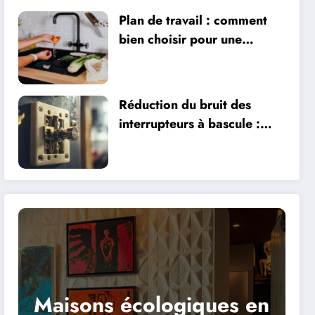
Plan de travail : comment
bien choisir pour une
cuisine fonctionnelle et
durable
Réduction du bruit des
interrupteurs à bascule :
évitez l’effet balle de golf
tombée du toit
Maisons écologiques en