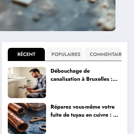
RÉCENT
POPULAIRES
COMMENTAIRE
Débouchage de
canalisation à Bruxelles :
Optez pour Dep77,
spécialiste des urgences
plomberie
Réparez vous-même votre
fuite de tuyau en cuivre : 4
méthodes maison de
réparation accessibles