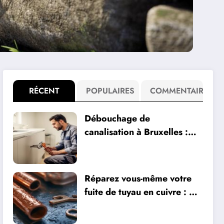
RÉCENT
POPULAIRES
COMMENTAIRE
Débouchage de
canalisation à Bruxelles :
Optez pour Dep77,
spécialiste des urgences
plomberie
Réparez vous-même votre
fuite de tuyau en cuivre : 4
méthodes maison de
réparation accessibles