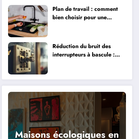
Plan de travail : comment
bien choisir pour une
cuisine fonctionnelle et
durable
Réduction du bruit des
interrupteurs à bascule :
évitez l’effet balle de golf
tombée du toit
Maisons écologiques en